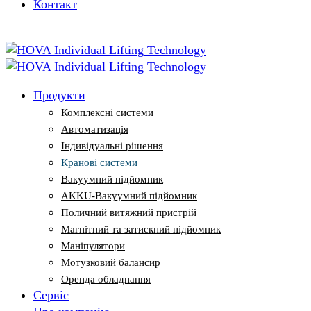
Контакт
Вакуумний підйомник
AKKU-Вакуумний підйомник
Поличний витяжний пристрій
Магнітний та затискний підйомник
Маніпулятори
Мотузковий балансир
Продукти
Оренда обладнання
Комплексні системи
Автоматизація
Індивідуальні рішення
Кранові системи
Вакуумний підйомник
AKKU-Вакуумний підйомник
Поличний витяжний пристрій
Магнітний та затискний підйомник
Маніпулятори
Мотузковий балансир
Оренда обладнання
Сервіс