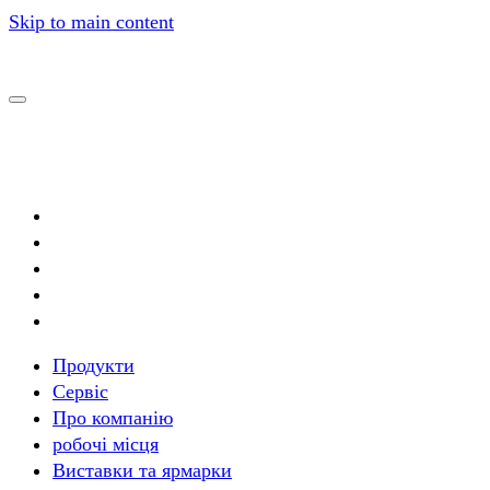
Skip to main content
Продукти
Сервіс
Комплексні системи
Про компанію
Автоматизація
робочі місця
Індивідуальні рішення
Виставки та ярмарки
Кранові системи